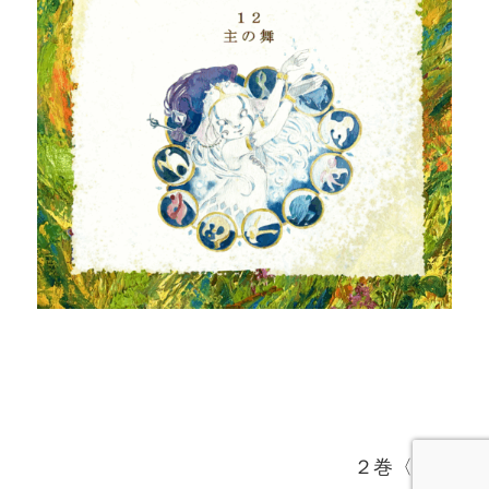
２巻〈完〉